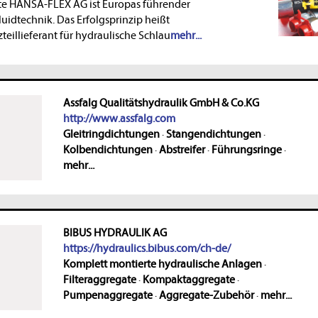
te HANSA-FLEX AG ist Europas führender
uidtechnik. Das Erfolgsprinzip heißt
zteillieferant für hydraulische Schlau
mehr...
Assfalg Qualitätshydraulik GmbH & Co.KG
http://www.assfalg.com
Gleitringdichtungen
·
Stangendichtungen
·
Kolbendichtungen
·
Abstreifer
·
Führungsringe
·
mehr...
BIBUS HYDRAULIK AG
https://hydraulics.bibus.com/ch-de/
Komplett montierte hydraulische Anlagen
·
Filteraggregate
·
Kompaktaggregate
·
Pumpenaggregate
·
Aggregate-Zubehör
·
mehr...