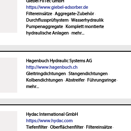
Giebel FilTec GmbH
https://www.giebel-adsorber.de
Filtereinsätze
·
Aggregate-Zubehör
·
Durchflussprüfsystem
·
Wasserhydraulik
Pumpenaggregate
·
Komplett montierte
hydraulische Anlagen
·
mehr...
Hagenbuch Hydraulic Systems AG
http://www.hagenbuch.ch
Gleitringdichtungen
·
Stangendichtungen
·
Kolbendichtungen
·
Abstreifer
·
Führungsringe
·
mehr...
Hydac International GmbH
https://www.hydac.com
Tiefenfilter
·
Oberflächenfilter
·
Filtereinsätze
·