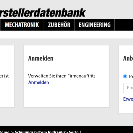
Anmelden
Anb
r ist
Verwalten Sie ihren Firmenauftritt
P
Anmelden
Erwe
steme
>
Schulungssystem Hydraulik
-
Seite 1