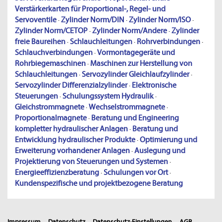
Verstärkerkarten für Proportional-, Regel- und
Servoventile
·
Zylinder Norm/DIN
·
Zylinder Norm/ISO
·
Zylinder Norm/CETOP
·
Zylinder Norm/Andere
·
Zylinder
freie Baureihen
·
Schlauchleitungen
·
Rohrverbindungen
·
Schlauchverbindungen
·
Vormontagegeräte und
Rohrbiegemaschinen
·
Maschinen zur Herstellung von
Schlauchleitungen
·
Servozylinder Gleichlaufzylinder
·
Servozylinder Differenzialzylinder
·
Elektronische
Steuerungen
·
Schulungssystem Hydraulik
·
Gleichstrommagnete
·
Wechselstrommagnete
·
Proportionalmagnete
·
Beratung und Engineering
kompletter hydraulischer Anlagen
·
Beratung und
Entwicklung hydraulischer Produkte
·
Optimierung und
Erweiterung vorhandener Anlagen
·
Auslegung und
Projektierung von Steuerungen und Systemen
·
Energieeffizienzberatung
·
Schulungen vor Ort
·
Kundenspezifische und projektbezogene Beratung
Impressum
Datenschutz
Datenschutz-Einstellungen
AGB