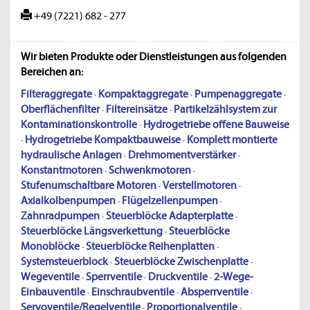
+49 (7221) 682 - 277
Wir bieten Produkte oder Dienstleistungen aus folgenden
Bereichen an:
Filteraggregate
·
Kompaktaggregate
·
Pumpenaggregate
·
Oberflächenfilter
·
Filtereinsätze
·
Partikelzählsystem zur
Kontaminationskontrolle
·
Hydrogetriebe offene Bauweise
·
Hydrogetriebe Kompaktbauweise
·
Komplett montierte
hydraulische Anlagen
·
Drehmomentverstärker
·
Konstantmotoren
·
Schwenkmotoren
·
Stufenumschaltbare Motoren
·
Verstellmotoren
·
Axialkolbenpumpen
·
Flügelzellenpumpen
·
Zahnradpumpen
·
Steuerblöcke Adapterplatte
·
Steuerblöcke Längsverkettung
·
Steuerblöcke
Monoblöcke
·
Steuerblöcke Reihenplatten
·
Systemsteuerblock
·
Steuerblöcke Zwischenplatte
·
Wegeventile
·
Sperrventile
·
Druckventile
·
2-Wege-
Einbauventile
·
Einschraubventile
·
Absperrventile
·
Servoventile/Regelventile
·
Proportionalventile
·