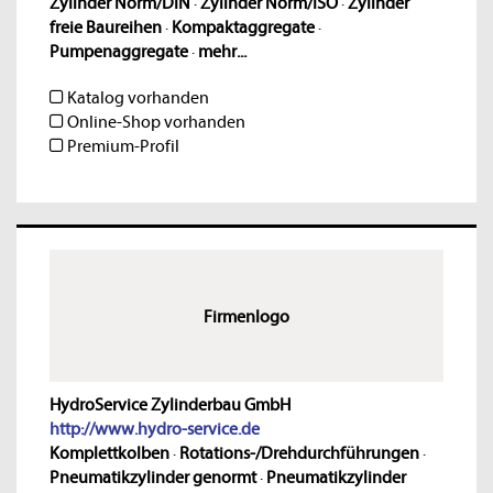
Zylinder Norm/DIN
·
Zylinder Norm/ISO
·
Zylinder
freie Baureihen
·
Kompaktaggregate
·
Pumpenaggregate
·
mehr...
Katalog vorhanden
Online-Shop vorhanden
Premium-Profil
Firmenlogo
HydroService Zylinderbau GmbH
http://www.hydro-service.de
Komplettkolben
·
Rotations-/Drehdurchführungen
·
Pneumatikzylinder genormt
·
Pneumatikzylinder