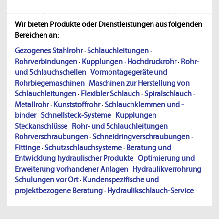
Wir bieten Produkte oder Dienstleistungen aus folgenden
Bereichen an:
Gezogenes Stahlrohr
·
Schlauchleitungen
·
Rohrverbindungen
·
Kupplungen
·
Hochdruckrohr
·
Rohr-
und Schlauchschellen
·
Vormontagegeräte und
Rohrbiegemaschinen
·
Maschinen zur Herstellung von
Schlauchleitungen
·
Flexibler Schlauch
·
Spiralschlauch
·
Metallrohr
·
Kunststoffrohr
·
Schlauchklemmen und -
binder
·
Schnellsteck-Systeme
·
Kupplungen
·
Steckanschlüsse
·
Rohr- und Schlauchleitungen
·
Rohrverschraubungen
·
Schneidringverschraubungen
·
Fittinge
·
Schutzschlauchsysteme
·
Beratung und
Entwicklung hydraulischer Produkte
·
Optimierung und
Erweiterung vorhandener Anlagen
·
Hydraulikverrohrung
·
Schulungen vor Ort
·
Kundenspezifische und
projektbezogene Beratung
·
Hydraulikschlauch-Service