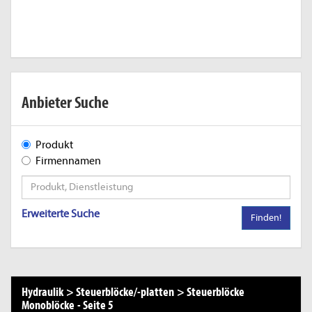
Anbieter Suche
Produkt
Firmennamen
Erweiterte Suche
Finden!
Hydraulik
>
Steuerblöcke/-platten
>
Steuerblöcke
Monoblöcke
-
Seite 5