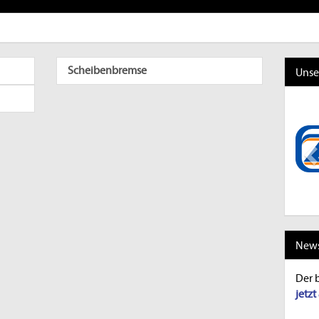
Scheibenbremse
Unse
P
News
Der 
jetz