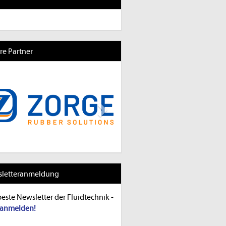
re Partner
revious
Next
letteranmeldung
beste Newsletter der Fluidtechnik -
t anmelden!