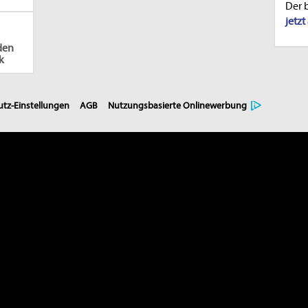
Der 
jetz
den
k
tz-Einstellungen
AGB
Nutzungsbasierte Onlinewerbung