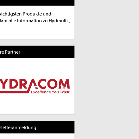
 wichtigsten Produkte und
hr alle Information zu Hydraulik,
re Partner
revious
Next
letteranmeldung