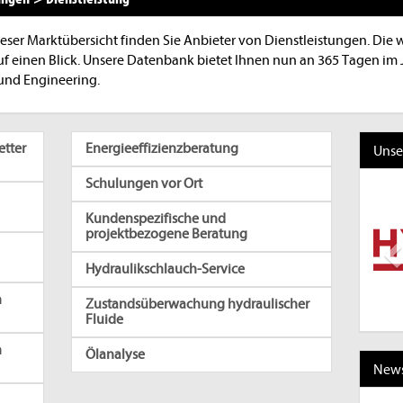
ieser Marktübersicht finden Sie Anbieter von Dienstleistungen. Die
 einen Blick. Unsere Datenbank bietet Ihnen nun an 365 Tagen im Ja
und Engineering.
tter
Energieeffizienzberatung
Unse
Schulungen vor Ort
P
Kundenspezifische und
projektbezogene Beratung
Hydraulikschlauch-Service
n
Zustandsüberwachung hydraulischer
Fluide
n
Ölanalyse
News