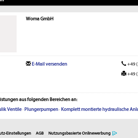
Woma GmbH
E-Mail versenden
+49 (
+49 (
eistungen aus folgenden Bereichen an:
lik Ventile
·
Plungerpumpen
·
Komplett montierte hydraulische An
tz-Einstellungen
AGB
Nutzungsbasierte Onlinewerbung