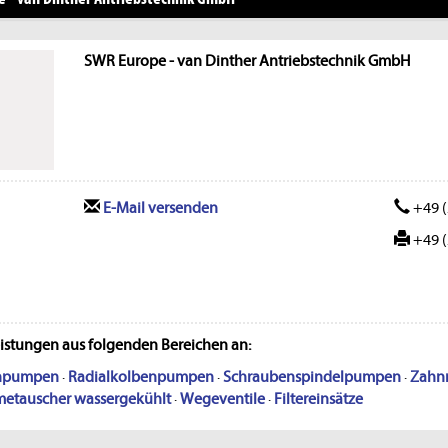
SWR Europe - van Dinther Antriebstechnik GmbH
E-Mail versenden
+49 (
+49 (
eistungen aus folgenden Bereichen an:
enpumpen
·
Radialkolbenpumpen
·
Schraubenspindelpumpen
·
Zahn
etauscher wassergekühlt
·
Wegeventile
·
Filtereinsätze