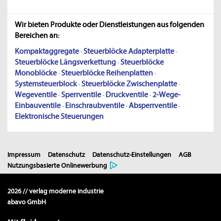
Wir bieten Produkte oder Dienstleistungen aus folgenden
Bereichen an:
Kompaktaggregate
·
Steuerblöcke Adapterplatte
·
Steuerblöcke Längsverkettung
·
Steuerblöcke
Monoblöcke
·
Steuerblöcke Reihenplatten
·
Systemsteuerblock
·
Steuerblöcke Zwischenplatte
·
Wegeventile
·
Sperrventile
·
Druckventile
·
2-Wege-
Einbauventile
·
Einschraubventile
·
Absperrventile
·
Elektronische Steuerungen
Impressum
Datenschutz
Datenschutz-Einstellungen
AGB
Nutzungsbasierte Onlinewerbung
2026 // verlag moderne industrie
abavo GmbH