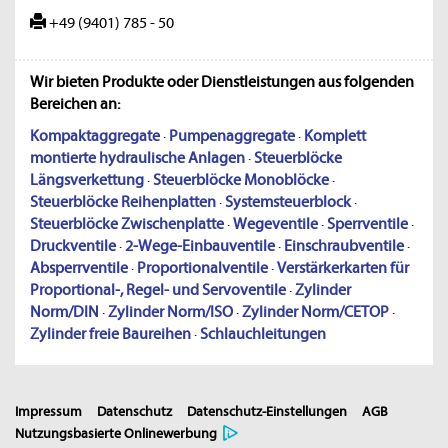
+49 (9401) 785 - 50
Wir bieten Produkte oder Dienstleistungen aus folgenden
Bereichen an:
Kompaktaggregate
·
Pumpenaggregate
·
Komplett
montierte hydraulische Anlagen
·
Steuerblöcke
Längsverkettung
·
Steuerblöcke Monoblöcke
·
Steuerblöcke Reihenplatten
·
Systemsteuerblock
·
Steuerblöcke Zwischenplatte
·
Wegeventile
·
Sperrventile
·
Druckventile
·
2-Wege-Einbauventile
·
Einschraubventile
·
Absperrventile
·
Proportionalventile
·
Verstärkerkarten für
Proportional-, Regel- und Servoventile
·
Zylinder
Norm/DIN
·
Zylinder Norm/ISO
·
Zylinder Norm/CETOP
·
Zylinder freie Baureihen
·
Schlauchleitungen
Impressum
Datenschutz
Datenschutz-Einstellungen
AGB
Nutzungsbasierte Onlinewerbung