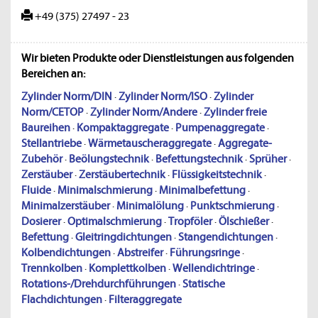
+49 (375) 27497 - 23
Wir bieten Produkte oder Dienstleistungen aus folgenden
Bereichen an:
Zylinder Norm/DIN
·
Zylinder Norm/ISO
·
Zylinder
Norm/CETOP
·
Zylinder Norm/Andere
·
Zylinder freie
Baureihen
·
Kompaktaggregate
·
Pumpenaggregate
·
Stellantriebe
·
Wärmetauscheraggregate
·
Aggregate-
Zubehör
·
Beölungstechnik
·
Befettungstechnik
·
Sprüher
·
Zerstäuber
·
Zerstäubertechnik
·
Flüssigkeitstechnik
·
Fluide
·
Minimalschmierung
·
Minimalbefettung
·
Minimalzerstäuber
·
Minimalölung
·
Punktschmierung
·
Dosierer
·
Optimalschmierung
·
Tropföler
·
Ölschießer
·
Befettung
·
Gleitringdichtungen
·
Stangendichtungen
·
Kolbendichtungen
·
Abstreifer
·
Führungsringe
·
Trennkolben
·
Komplettkolben
·
Wellendichtringe
·
Rotations-/Drehdurchführungen
·
Statische
Flachdichtungen
·
Filteraggregate